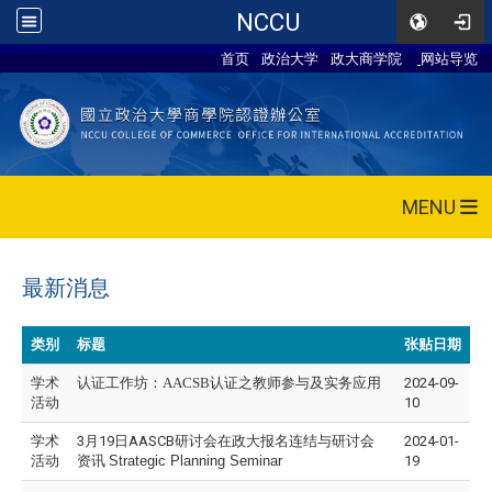
NCCU
首页
政治大学
政大商学院
网站导览
MENU
最新消息
类别
标题
张贴日期
学术
认证工作坊：AACSB认证之教师参与及实务应用
2024-09-
活动
10
学术
3月19日AASCB研讨会在政大报名连结与研讨会
2024-01-
活动
资讯
Strategic Planning Seminar
19