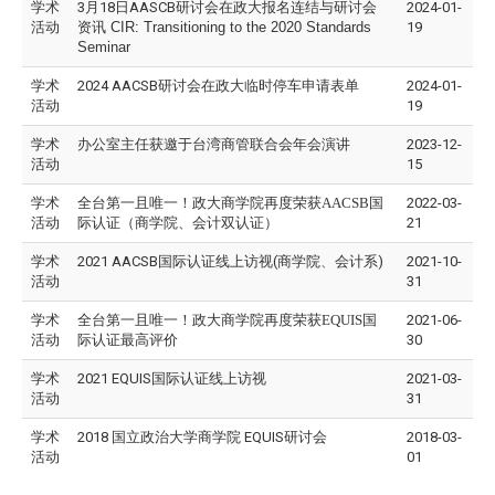
学术
3月18日AASCB研讨会在政大
报名连结与研讨会
2024-01-
活动
资讯
CIR: Transitioning to the 2020 Standards
19
Seminar
学术
2024 AACSB研讨会在政大临时停车申请表单
2024-01-
活动
19
学术
办公室主任获邀于台湾商管联合会年会演讲
2023-12-
活动
15
学术
全台第一且唯一！政大商学院再度荣获AACSB国
2022-03-
活动
际认证（商学院、会计双认证）
21
学术
2021 AACSB国际认证线上访视(商学院
、
会计系)
2021-10-
活动
31
学术
全台第一且唯一！政大商学院再度荣获EQUIS国
2021-06-
活动
际认证最高评价
30
学术
2021 EQUIS国际认证线上访视
2021-03-
活动
31
学术
2018 国立政治大学商学院 EQUIS研讨会
2018-03-
活动
01