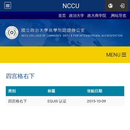
NCCU
首页
政治大学
政大商学院
网站导览
MENU
四宫格右下
类别
标题
张贴日期
四宫格右下
EQUIS 认证
2015-10-09