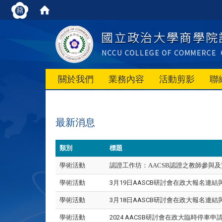
關於我們
業務內容
活動剪影
聯
最新消息
類別
標題
學術活動
認證工作坊：AACSB認證之教師參與
學術活動
3月19日AASCB研討會在政大報名連
學術活動
3月18日AASCB研討會在政大
報名連結
學術活動
2024 AACSB研討會在政大臨時停車申