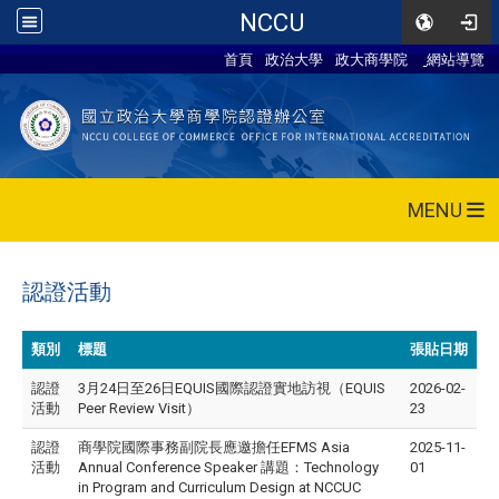
NCCU
首頁
政治大學
政大商學院
網站導覽
MENU
認證活動
類別
標題
張貼日期
認證
3月24日至26日EQUIS國際認證實地訪視（EQUIS
2026-02-
活動
Peer Review Visit）
23
認證
商學院國際事務副院長應邀擔任EFMS Asia
2025-11-
活動
Annual Conference Speaker 講題：Technology
01
in Program and Curriculum Design at NCCUC