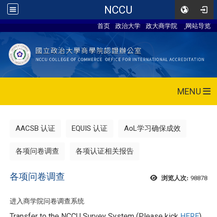
NCCU
首页
政治大学
政大商学院
网站导览
MENU
AACSB 认证
EQUIS 认证
AoL学习确保成效
各项问卷调查
各项认证相关报告
各项问卷调查
98878
浏览人次:
进入商学院问卷调查系统
Transfer to the NCCU Survey System (Please kick
HERE
)