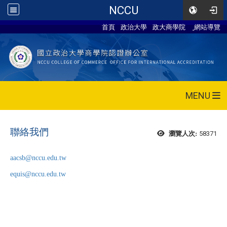
NCCU
首頁
政治大學
政大商學院
網站導覽
MENU
聯絡我們
58371
瀏覽人次:
aacsb@nccu.edu.tw
equis@nccu.edu.tw