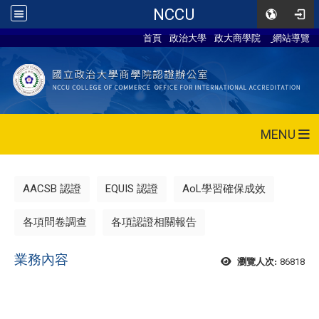
NCCU
首頁
政治大學
政大商學院
網站導覽
MENU
AACSB 認證
EQUIS 認證
AoL學習確保成效
各項問卷調查
各項認證相關報告
業務內容
86818
瀏覽人次: